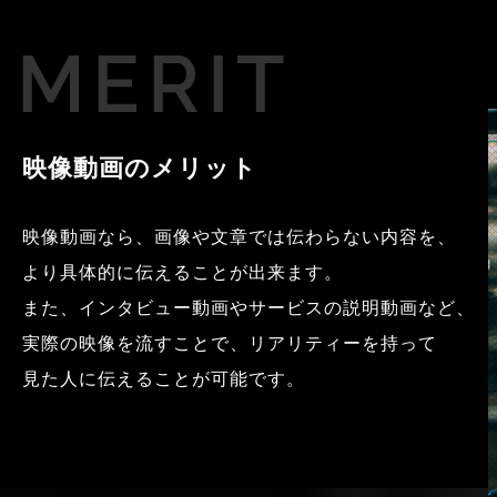
映像動画のメリット
映像動画なら、画像や文章では伝わらない内容を、
より具体的に伝えることが出来ます。
また、インタビュー動画やサービスの説明動画など、
実際の映像を流すことで、リアリティーを持って
見た人に伝えることが可能です。