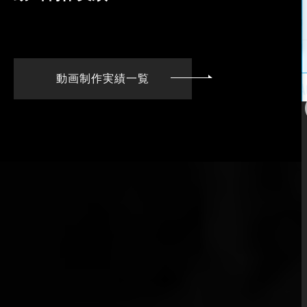
動画制作実績一覧
名古屋スポーツセンター様
広告動画
企業プロモーション動画
映像動画
村上佳菜子さんにご出演いただき、スクール
の様子を撮影しました。 名古屋スポーツセン
ター様のサイトリニ…