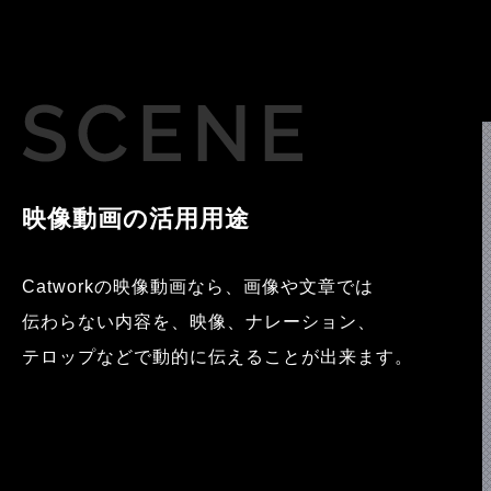
映像動画の活用用途
Catworkの映像動画なら、画像や文章では
伝わらない内容を、映像、ナレーション、
テロップなどで動的に伝えることが出来ます。